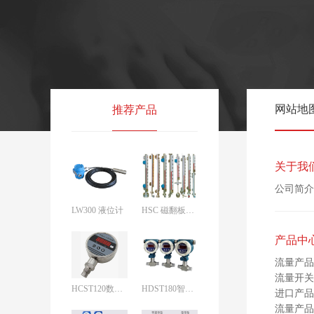
网站地
推荐产品
关于我
公司简介
LW300 液位计
HSC 磁翻板液位计液位计
产品中
流量产品
流量开关
HCST120数字压力开关
HDST180智能型差压开关
进口产品
流量产品