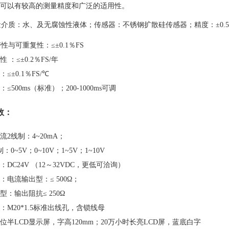
可以有较高的测量精度和广泛的适用性。
介质：水、及无腐蚀性液体；传感器：不锈钢扩散硅传感器；精度：±0.5％FS ；
性与可重复性：≤±0.1％FS
 ：≤±0.2％FS/年
≤±0.1％FS/℃
≤500ms（标准）；200-1000ms可调
数：
流2线制：4~20mA；
：0~5V；0~10V；1~5V；1~10V
DC24V （12～32VDC，更低可洽询）
：电流输出型：≤ 500Ω；
型：输出阻抗≤ 250Ω
：M20*1.5标准出线孔，含锁线母
位半LCD显示屏，字高120mm；20万小时长亮LCD屏，蓝底白字