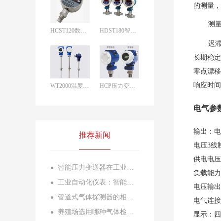
的测量，
测量
HCST120数字压力开关
HDST180智能型差压开关
迟滞
长期稳定性
零点漂移：
响应时间：
WT2000温度变送器
HCP压力变送器
电气参
输出：电
推荐新闻
电压3线制
供电电压：
智能压力变送器在工业自动化中的应用与安装要点
●
负载能力
工业自动化仪表：智能制造的感知神经与控制核心
●
电压输出
管道式气体探测器的相关解决方案
●
电气连接
养殖场选用哪种气体检测仪比较好
●
显示：四